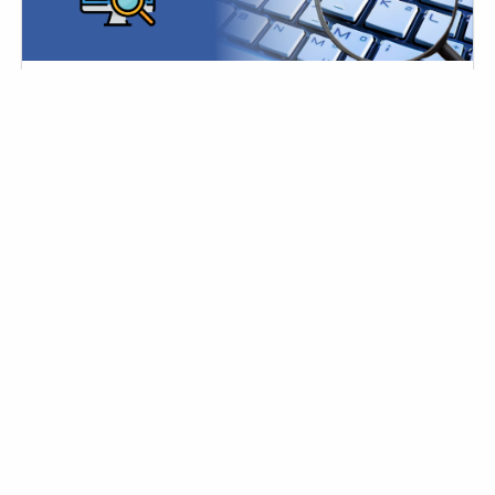
+
500
Punti
CORSO COMPUTER FORENSICS
ANALYSIS ONLINE
Analisi forense di evidenze digitali
Scopri di più
CORSI DIGITAL FORENSICS
STUDIO INGEGNERIA INFORMATICA FORENSE ®